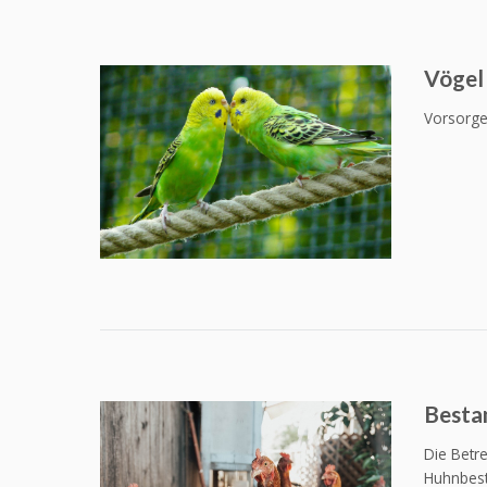
Vögel
Vorsorgeu
Besta
Die Betr
Huhnbest